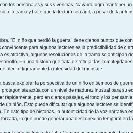
n los personajes y sus vivencias. Navarro logra mantener un equ
o a la trama y hace que la lectura sea ágil, a pesar de la inten
ra, "El niño que perdió la guerra" tiene ciertos puntos que co
 convincente para algunos lectores es la predictibilidad de cie
iva es atractiva, algunas resoluciones de la trama se anticipan
sarrollo. En una historia que trata de reflejar las complejidade
ede afectar ligeramente la intensidad del mensaje.
 busca explorar la perspectiva de un niño en tiempos de guerr
l protagonista actúa con un nivel de madurez inusual para su ed
cer rápidamente, pero en ciertos pasajes, el tono y los pensam
de un niño. Esto puede dificultar que algunos lectores se ident
va. En este tipo de historias, la autenticidad de la voz narrativa
e forzada, lo que puede generar una desconexión temporal en la
cumentación histórica de Julia Navarro es impresionante, hay m