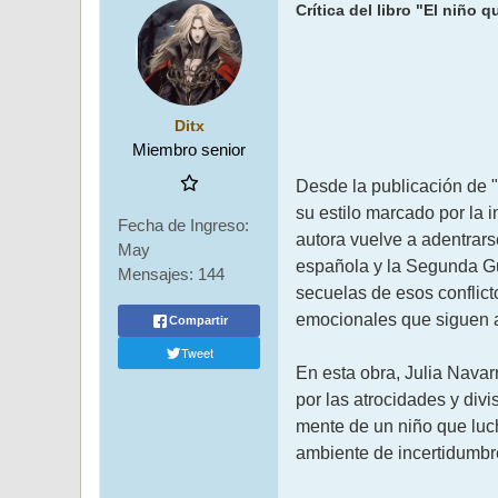
Crítica del libro "El niño 
Ditx
Miembro senior
Desde la publicación de "
su estilo marcado por la i
Fecha de Ingreso:
autora vuelve a adentrars
May
española y la Segunda Gue
Mensajes:
144
secuelas de esos conflict
emocionales que siguen 
Compartir
Tweet
En esta obra, Julia Navar
por las atrocidades y divi
mente de un niño que luc
ambiente de incertidumbre