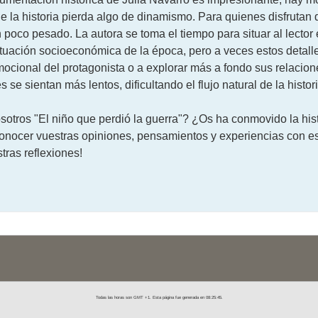
e la historia pierda algo de dinamismo. Para quienes disfrutan 
n poco pesado. La autora se toma el tiempo para situar al lector
 situación socioeconómica de la época, pero a veces estos deta
mocional del protagonista o a explorar más a fondo sus relacio
se sientan más lentos, dificultando el flujo natural de la histori
sotros "El niño que perdió la guerra"? ¿Os ha conmovido la his
nocer vuestras opiniones, pensamientos y experiencias con est
tras reflexiones!
Todas las horas son GMT +1. Esta página fue generada en 08:25:45.