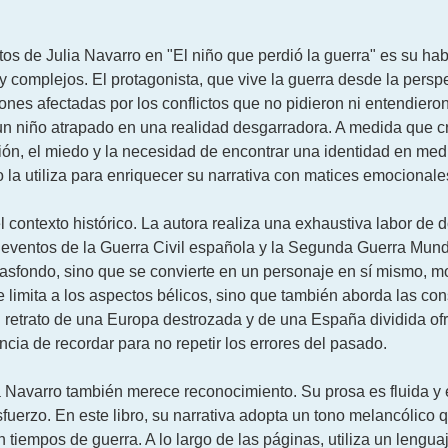
os de Julia Navarro en "El niño que perdió la guerra" es su hab
omplejos. El protagonista, que vive la guerra desde la perspec
nes afectadas por los conflictos que no pidieron ni entendieron
un niño atrapado en una realidad desgarradora. A medida que cre
fusión, el miedo y la necesidad de encontrar una identidad en me
 la utiliza para enriquecer su narrativa con matices emocionales
el contexto histórico. La autora realiza una exhaustiva labor de
 eventos de la Guerra Civil española y la Segunda Guerra Mundi
 trasfondo, sino que se convierte en un personaje en sí mismo,
 limita a los aspectos bélicos, sino que también aborda las con
 retrato de una Europa destrozada y de una España dividida ofr
cia de recordar para no repetir los errores del pasado.
lia Navarro también merece reconocimiento. Su prosa es fluida y 
esfuerzo. En este libro, su narrativa adopta un tono melancólico
 tiempos de guerra. A lo largo de las páginas, utiliza un lenguaje