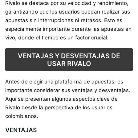
Rivalo se destaca por su velocidad y rendimiento,
garantizando que los usuarios puedan realizar sus
apuestas sin interrupciones ni retrasos. Esto es
especialmente importante durante las apuestas en
vivo, donde el tiempo es un factor crucial.
VENTAJAS Y DESVENTAJAS DE
USAR RIVALO
Antes de elegir una plataforma de apuestas, es
importante considerar sus ventajas y desventajas.
Aquí se presentan algunos aspectos clave de
Rivalo desde la perspectiva de los usuarios
colombianos.
VENTAJAS