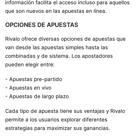
información facilita el acceso incluso para aquellos
que son nuevos en las apuestas en línea.
OPCIONES DE APUESTAS
Rivalo ofrece diversas opciones de apuestas que
van desde las apuestas simples hasta las
combinadas y de sistema. Los apostadores
pueden elegir entre:
- Apuestas pre-partido
- Apuestas en vivo
- Apuestas de largo plazo
Cada tipo de apuesta tiene sus ventajas y Rivalo
permite a los usuarios explorar diferentes
estrategias para maximizar sus ganancias.