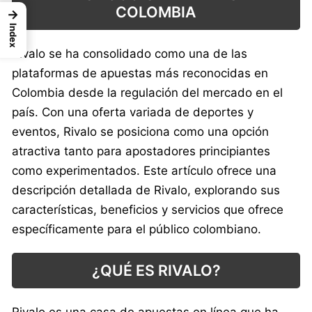
COLOMBIA
→
Index
Rivalo se ha consolidado como una de las
plataformas de apuestas más reconocidas en
Colombia desde la regulación del mercado en el
país. Con una oferta variada de deportes y
eventos, Rivalo se posiciona como una opción
atractiva tanto para apostadores principiantes
como experimentados. Este artículo ofrece una
descripción detallada de Rivalo, explorando sus
características, beneficios y servicios que ofrece
específicamente para el público colombiano.
¿QUÉ ES RIVALO?
Rivalo es una casa de apuestas en línea que ha