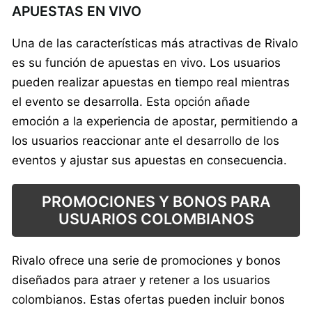
APUESTAS EN VIVO
Una de las características más atractivas de Rivalo
es su función de apuestas en vivo. Los usuarios
pueden realizar apuestas en tiempo real mientras
el evento se desarrolla. Esta opción añade
emoción a la experiencia de apostar, permitiendo a
los usuarios reaccionar ante el desarrollo de los
eventos y ajustar sus apuestas en consecuencia.
PROMOCIONES Y BONOS PARA
USUARIOS COLOMBIANOS
Rivalo ofrece una serie de promociones y bonos
diseñados para atraer y retener a los usuarios
colombianos. Estas ofertas pueden incluir bonos