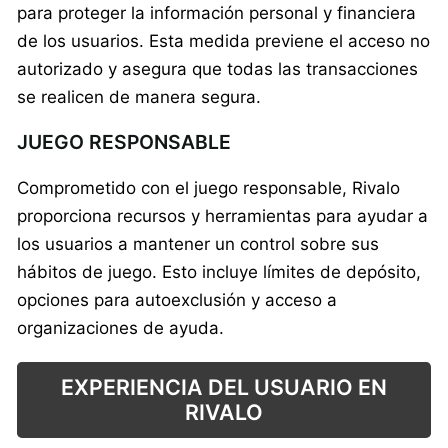
para proteger la información personal y financiera
de los usuarios. Esta medida previene el acceso no
autorizado y asegura que todas las transacciones
se realicen de manera segura.
JUEGO RESPONSABLE
Comprometido con el juego responsable, Rivalo
proporciona recursos y herramientas para ayudar a
los usuarios a mantener un control sobre sus
hábitos de juego. Esto incluye límites de depósito,
opciones para autoexclusión y acceso a
organizaciones de ayuda.
EXPERIENCIA DEL USUARIO EN
RIVALO