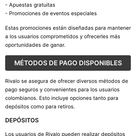
- Apuestas gratuitas
- Promociones de eventos especiales
Estas promociones están diseñadas para mantener
a los usuarios comprometidos y ofrecerles más
oportunidades de ganar.
MÉTODOS DE PAGO DISPONIBLES
Rivalo se asegura de ofrecer diversos métodos de
pago seguros y convenientes para los usuarios
colombianos. Esto incluye opciones tanto para
depósitos como para retiros.
DEPÓSITOS
Los usuarios de Rivalo pueden realizar depósitos