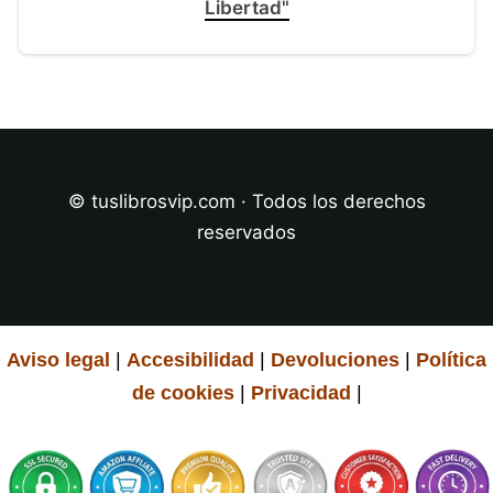
Libertad"
© tuslibrosvip.com · Todos los derechos
reservados
Aviso legal
|
Accesibilidad
|
Devoluciones
|
Política
de cookies
|
Privacidad
|