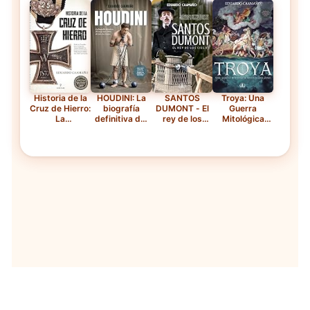
Reina del
Reina del
Maestro Del
Tapa blanda
Crimen
Crimen
Terror
reforzada
(Memorias y
(Memorias y
(Memorias y
biografías) —
biografías) —
biografías) —
Tapa blanda
Libro
Tapa blanda
electrónico
Historia de la
HOUDINI: La
SANTOS
Troya: Una
Cruz de Hierro:
biografía
DUMONT - El
Guerra
La
definitiva del
rey de los
Mitológica
condecoración
mago más
cielos — Tapa
Narrada por
militar más
célebre de
blanda
Zeus — Tapa
célebre del
todos los
blanda
mundo — Tapa
tiempos
reforzada
blanda
(Memorias y
biografías) —
Tapa blanda