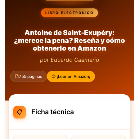
LIBRO ELECTRÓNICO
Antoine de Saint-Exupéry:
¿merece la pena? Reseña y cómo
obtenerlo en Amazon
por Eduardo Caamaño
755 páginas
😍 ¡Leer en Amazon¡
Ficha técnica
📋