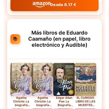
Desde 6.17 €
Más libros de Eduardo
Caamaño (en papel, libro
📚
electrónico y Audible)
Agatha
Agatha
Edgar Allan
EL CURIOSO
Christie: La
Christie: La
Poe: La
LIBRO DE LAS
biografía
biografía
Biografia
MUERTES
definitiva de la
definitiva de la
Definitiva Del
ABSURDAS —