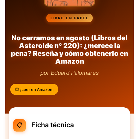
LIBRO EN PAPEL
No cerramos en agosto (Libros del
Asteroide nº 220): ¿merece la
pena? Reseña y cómo obtenerlo en
Amazon
por Eduard Palomares
😍 ¡Leer en Amazon¡
Ficha técnica
📋