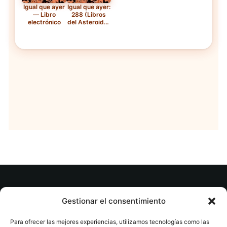
Igual que ayer
Igual que ayer:
— Libro
288 (Libros
electrónico
del Asteroide)
— Tapa blanda
© tuslibrosvip.com · Todos los derechos
Gestionar el consentimiento
reservados
Para ofrecer las mejores experiencias, utilizamos tecnologías como las