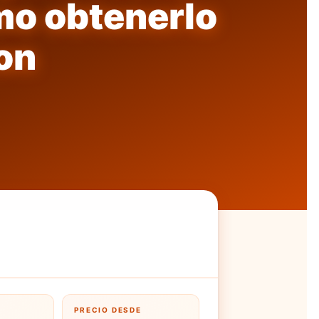
mo obtenerlo
on
PRECIO DESDE