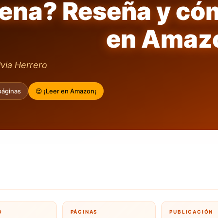
ena? Reseña y có
en Amaz
lvia Herrero
páginas
😍 ¡Leer en Amazon¡
O
PÁGINAS
PUBLICACIÓN