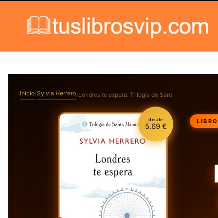
Skip to content
Inicio
Sylvia Herrero
Londres te espera: Trilogía de Santa Manuela 2
desde
LIBR
5.69 €