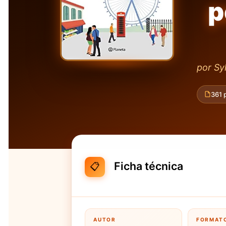
p
por Sy
361 
Ficha técnica
📋
AUTOR
FORMAT