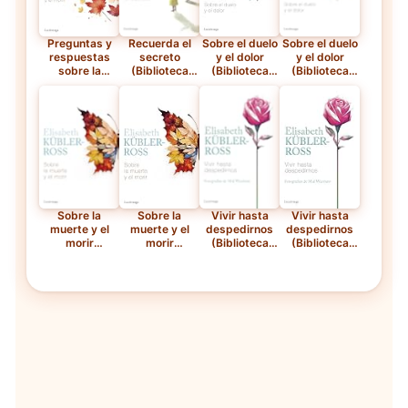
Preguntas y
Recuerda el
Sobre el duelo
Sobre el duelo
respuestas
secreto
y el dolor
y el dolor
sobre la
(Biblioteca
(Biblioteca
(Biblioteca
muerte y el
Elisabeth
Elisabeth
Elisabeth
morir
Kübler-Ross)
Kübler-Ross)
Kübler-Ross)
(Biblioteca
— Libro
Elisabeth
electrónico
Kübler-Ross)
— Libro
electrónico
Sobre la
Sobre la
Vivir hasta
Vivir hasta
muerte y el
muerte y el
despedirnos
despedirnos
morir
morir
(Biblioteca
(Biblioteca
(Biblioteca
(Biblioteca
Elisabeth
Elisabeth
Elisabeth
Elisabeth
Kübler-Ross)
Kübler-Ross)
Kübler-Ross)
Kübler-Ross)
— Libro
— Libro
electrónico
electrónico