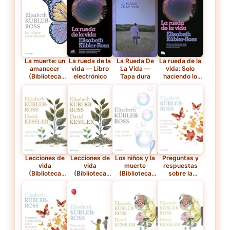
— Tapa blanda
Elisabeth
Elisabeth
Kübler-Ross)
Kübler-Ross)
— Libro
— Tapa blanda
electrónico
La muerte: un
La rueda de la
La Rueda De
La rueda de la
amanecer
vida — Libro
La Vida —
vida: Solo
(Biblioteca
electrónico
Tapa dura
haciendo lo
Elisabeth
que de verdad
Kübler-Ross)
os importa,
— Libro
podréis
electrónico
bendecir la
vida cuando la
muerte esté
cerca. (No
ficción)
Lecciones de
Lecciones de
Los niños y la
Preguntas y
vida
vida
muerte
respuestas
(Biblioteca
(Biblioteca
(Biblioteca
sobre la
Elisabeth
Elisabeth
Elisabeth
muerte y el
Kübler-Ross)
Kübler-Ross)
Kübler-Ross)
morir
— Libro
(Biblioteca
electrónico
Elisabeth
Kübler-Ross)