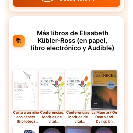
Más libros de Elisabeth
Kübler-Ross (en papel,
📚
libro electrónico y Audible)
Carta a un niño
Conferencias.
Conferencias.
La Muerte / On
con cáncer
Morir es de
Morir es de
Death and
(Biblioteca
vital
vital
Dying: Un
Elisabeth
importancia
importancia
Amanecer —
Kübler-Ross)
(Biblioteca
(Biblioteca
Tapa blanda