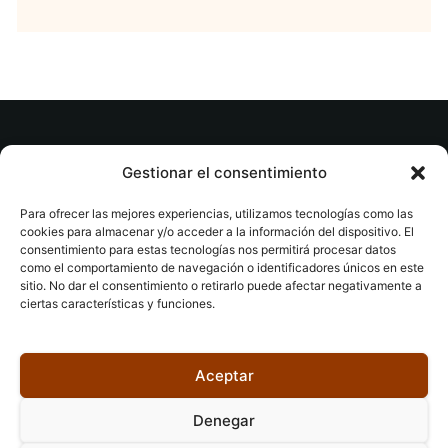
© tuslibrosvip.com · Todos los derechos
Gestionar el consentimiento
reservados
Para ofrecer las mejores experiencias, utilizamos tecnologías como las
cookies para almacenar y/o acceder a la información del dispositivo. El
consentimiento para estas tecnologías nos permitirá procesar datos
como el comportamiento de navegación o identificadores únicos en este
sitio. No dar el consentimiento o retirarlo puede afectar negativamente a
ciertas características y funciones.
Aviso legal
|
Accesibilidad
|
Devoluciones
|
Política
de cookies
|
Privacidad
|
Aceptar
Denegar