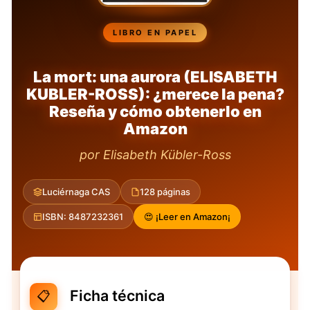
LIBRO EN PAPEL
La mort: una aurora (ELISABETH
KUBLER-ROSS): ¿merece la pena?
Reseña y cómo obtenerlo en
Amazon
por Elisabeth Kübler-Ross
Luciérnaga CAS
128 páginas
ISBN: 8487232361
😍 ¡Leer en Amazon¡
Ficha técnica
📋