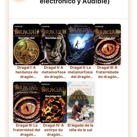
electrónico y Audible)
Dragal I: A
Dragal II: A
Dragal II: La
Dragal III: A
herdanza do
metamorfose
metamorfosis
fraternidade
dragón
do dragón
del dragón
do dragón
(INFANTIL E
(INFANTIL E
(LITERATURA
(INFANTIL E
XUVENIL -
XUVENIL -
JUVENIL -
XUVENIL -
FÓRA DE
FÓRA DE
Narrativa
FÓRA DE
XOGO)
XOGO)
juvenil) —
XOGO)
Tapa blanda
Dragal III: La
Dragal IV: A
El legado de la
fraternidad del
estirpe do
niña de la sal
dragón
dragón