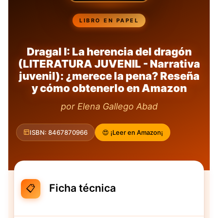
LIBRO EN PAPEL
Dragal I: La herencia del dragón
(LITERATURA JUVENIL - Narrativa
juvenil): ¿merece la pena? Reseña
y cómo obtenerlo en Amazon
por Elena Gallego Abad
ISBN: 8467870966
😍 ¡Leer en Amazon¡
Ficha técnica
📋