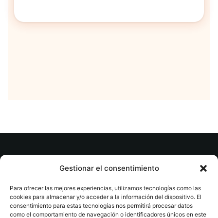
(LITERATURA
(INFANTIL E
JUVENIL -
XUVENIL -
Narrativa
FÓRA DE
juvenil) —
XOGO)
Tapa blanda
© tuslibrosvip.com · Todos los derechos
Gestionar el consentimiento
reservados
Para ofrecer las mejores experiencias, utilizamos tecnologías como las
cookies para almacenar y/o acceder a la información del dispositivo. El
consentimiento para estas tecnologías nos permitirá procesar datos
como el comportamiento de navegación o identificadores únicos en este