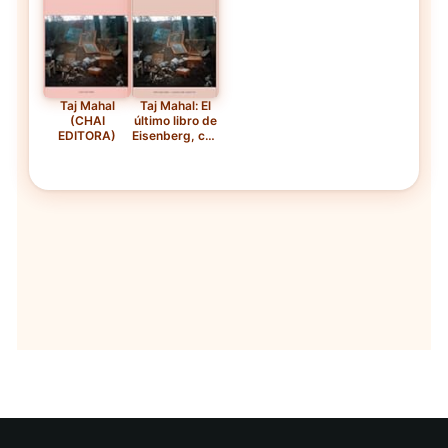
Taj Mahal
Taj Mahal: El
(CHAI
último libro de
EDITORA)
Eisenberg, con
cuentos
perfectos
como "Tu pato
es mi pato",
"Tachar y
seguir" y
"Recalcando",
es una nueva
muestra de
maestría y
genialidad.
(Colección
Cuentos)