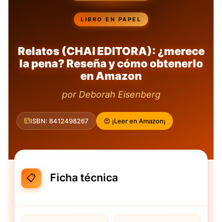
LIBRO EN PAPEL
Relatos (CHAI EDITORA): ¿merece
la pena? Reseña y cómo obtenerlo
en Amazon
por Deborah Eisenberg
ISBN: 8412498267
😍 ¡Leer en Amazon¡
Ficha técnica
📋