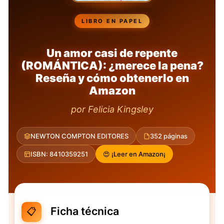
LIBRO EN PAPEL
Un amor casi de repente
(ROMÁNTICA): ¿merece la pena?
Reseña y cómo obtenerlo en
Amazon
por Felicia Kingsley
NEWTON COMPTON EDITORES
352 páginas
ISBN: 8410359251
😍 ¡Leer en Amazon¡
Ficha técnica
📋