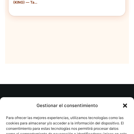
(KING) — Tapa
blanda
© tuslibrosvip.com · Todos los derechos
Gestionar el consentimiento
reservados
Para ofrecer las mejores experiencias, utilizamos tecnologías como las
cookies para almacenar y/o acceder a la información del dispositivo. El
consentimiento para estas tecnologías nos permitirá procesar datos
como el comportamiento de navegación o identificadores únicos en este