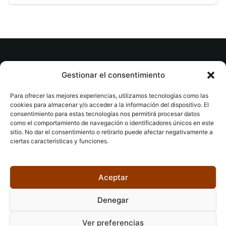
© tuslibrosvip.com · Todos los derechos
Gestionar el consentimiento
reservados
Para ofrecer las mejores experiencias, utilizamos tecnologías como las
cookies para almacenar y/o acceder a la información del dispositivo. El
consentimiento para estas tecnologías nos permitirá procesar datos
como el comportamiento de navegación o identificadores únicos en este
sitio. No dar el consentimiento o retirarlo puede afectar negativamente a
ciertas características y funciones.
Aviso legal
|
Accesibilidad
|
Devoluciones
|
Política
de cookies
|
Privacidad
|
Aceptar
Denegar
Ver preferencias