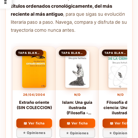
títulos ordenados cronológicamente, del más
reciente al más antiguo
, para que sigas su evolución
literaria paso a paso. Navega, compara y disfruta de su
trayectoria como nunca antes.
TAPA BLANDA
TAPA BLANDA
TAPA BLANDA
26/04/2004
N/D
N/D
Extraño oriente
Islam: Una guía
Filosofía de la
(SIN COLECCION)
ilustrada
ciencia: Una guía
(Filosofía -
ilustrada
Filosofía y
(Filosofía -
Ensayo)
Filosofía y
📖 Ver ficha
📖 Ver ficha
📖 Ver ficha
Ensayo)
⭐ Opiniones
⭐ Opiniones
⭐ Opiniones