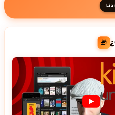
Lib
¿
🎁