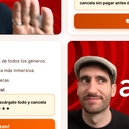
cancela sin pagar ante

s de todos los géneros.
ia más inmersiva.
eras.
al.
escárgalo todo y cancela
★★★★★
zon!