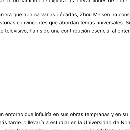
zando un camino que explora las interacciones de poder 
rrera que abarca varias décadas, Zhou Meisen ha conse
istorias convincentes que abordan temas universales. S
o televisivo, han sido una contribución esencial al ente
n entorno que influiría en sus obras tempranas y en su
e más tarde lo llevaría a estudiar en la Universidad de 