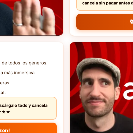
cancela sin pagar ante

s de todos los géneros.
ia más inmersiva.
eras.
al.
escárgalo todo y cancela
★★★★★
zon!