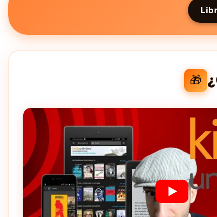
Lib
¿
🎁