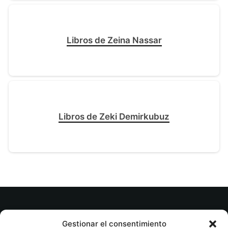
Libros de Zeina Nassar
Libros de Zeki Demirkubuz
© tuslibrosvip.com · Todos los derechos
Gestionar el consentimiento