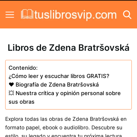
Skip to content
Libros de Zdena Bratršovská
Contenido:
¿Cómo leer y escuchar libros GRATIS?
❤️ Biografía de Zdena Bratršovská
💥 Nuestra crítica y opinión personal sobre
sus obras
Explora todas las obras de Zdena Bratršovská en
formato papel, ebook o audiolibro. Descubre su
estilo, su legado y encuentra tu próxima lectura