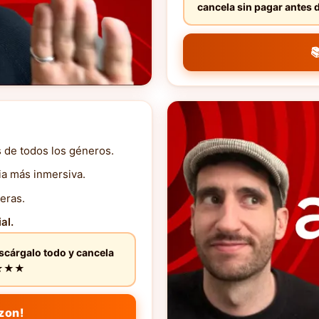
cancela sin pagar ante

s de todos los géneros.
ia más inmersiva.
eras.
al.
escárgalo todo y cancela
★★★★★
zon!