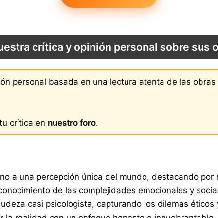
uestra crítica y opinión personal sobre sus 
nión personal basada en una lectura atenta de las obra
u crítica en
nuestro foro
.
torno a una percepción única del mundo, destacando por 
onocimiento de las complejidades emocionales y social
gudeza casi psicologista, capturando los dilemas éticos
r la realidad con un enfoque honesto e inquebrantable,