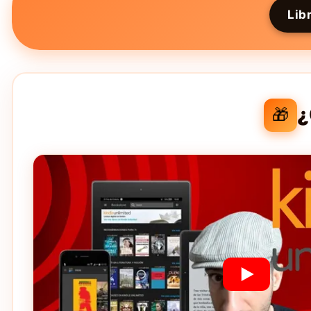
Lib
¿
🎁