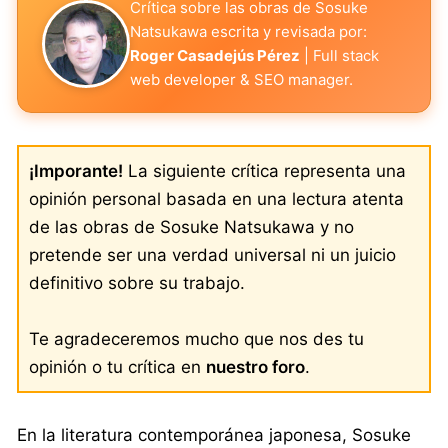
Crítica sobre las obras de Sosuke
Natsukawa escrita y revisada por:
Roger Casadejús Pérez
| Full stack
web developer & SEO manager.
¡Imporante!
La siguiente crítica representa una
opinión personal basada en una lectura atenta
de las obras de Sosuke Natsukawa y no
pretende ser una verdad universal ni un juicio
definitivo sobre su trabajo.
Te agradeceremos mucho que nos des tu
opinión o tu crítica en
nuestro foro
.
En la literatura contemporánea japonesa, Sosuke