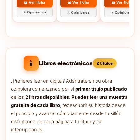
Narrativa)
📖 Ver ficha
📖 Ver ficha
📖 Ver ficha
⭐ Opiniones
⭐ Opiniones
⭐ Opiniones
📱
Libros electrónicos
2 títulos
¿Prefieres leer en digital? Adéntrate en su obra
completa comenzando por el
primer título publicado
de los
2 libros disponibles
.
Puedes leer una muestra
gratuita de cada libro
, redescubrir su historia desde
el principio y avanzar cómodamente desde tu sillón,
disfrutando de cada página a tu ritmo y sin
interrupciones.