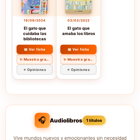
19/09/2024
03/03/2022
El gato que
El gato que
cuidaba las
amaba los libros
bibliotecas
📖 Ver ficha
📖 Ver ficha
✨ Muestra gratis
✨ Muestra gratis
⭐ Opiniones
⭐ Opiniones
🎧
Audiolibros
1 títulos
Vive mundos nuevos y emocionantes sin necesidad