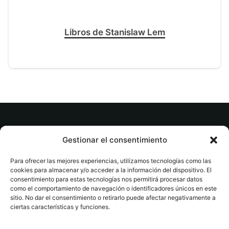
Libros de Stanislaw Lem
© tuslibrosvip.com · Todos los derechos
Gestionar el consentimiento
reservados
Para ofrecer las mejores experiencias, utilizamos tecnologías como las
cookies para almacenar y/o acceder a la información del dispositivo. El
consentimiento para estas tecnologías nos permitirá procesar datos
como el comportamiento de navegación o identificadores únicos en este
sitio. No dar el consentimiento o retirarlo puede afectar negativamente a
ciertas características y funciones.
Aviso legal
|
Accesibilidad
|
Devoluciones
|
Política
de cookies
|
Privacidad
|