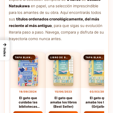
Natsukawa
en papel, una selección imprescindible
para los amantes de su obra. Aquí encontrarás todos
sus
títulos ordenados cronológicamente, del más
reciente al más antiguo
, para que sigas su evolución
literaria paso a paso. Navega, compara y disfruta de su
trayectoria como nunca antes.
→
Index
TAPA BLANDA
LIBRO DE BOLSILLO
TAPA BLANDA
19/09/2024
15/06/2023
03/03/2022
El gato que
El gato que
El gato que
cuidaba las
amaba los libros
amaba los libros
bibliotecas
(Best Seller)
(Grijalbo
(Grijalbo
Narrativa)