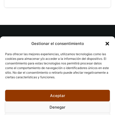
© tuslibrosvip.com · Todos los derechos
Gestionar el consentimiento
reservados
Para ofrecer las mejores experiencias, utilizamos tecnologías como las
cookies para almacenar y/o acceder a la información del dispositivo. El
consentimiento para estas tecnologías nos permitirá procesar datos
como el comportamiento de navegación o identificadores únicos en este
sitio. No dar el consentimiento o retirarlo puede afectar negativamente a
ciertas características y funciones.
Aviso legal
|
Accesibilidad
|
Devoluciones
|
Política
de cookies
|
Privacidad
|
Aceptar
Denegar