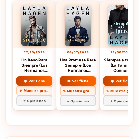
22/10/2024
04/07/2024
29/06/2023
Un Beso Para
Una Promesa Para
Siempre a tu lado
Siempre (Los
Siempre (Los
(La Familia
Hermanos
Hermanos
Connor)
Maxwell)
Maxwell)
📖 Ver ficha
📖 Ver ficha
📖 Ver ficha
✨ Muestra gratis
✨ Muestra gratis
✨ Muestra gratis
⭐ Opiniones
⭐ Opiniones
⭐ Opiniones