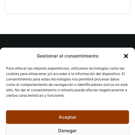
© tuslibrosvip.com · Todos los derechos
Gestionar el consentimiento
reservados
Para ofrecer las mejores experiencias, utilizamos tecnologías como las
cookies para almacenar y/o acceder a la información del dispositivo. El
consentimiento para estas tecnologías nos permitirá procesar datos
como el comportamiento de navegación o identificadores únicos en este
sitio. No dar el consentimiento o retirarlo puede afectar negativamente a
ciertas características y funciones.
Aviso legal
|
Accesibilidad
|
Devoluciones
|
Política
de cookies
|
Privacidad
|
Aceptar
Denegar