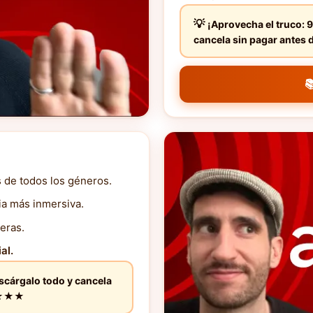
¡Aprovecha el truco: 9
cancela sin pagar ante

s de todos los géneros.
ia más inmersiva.
eras.
al.
escárgalo todo y cancela
★★★★★