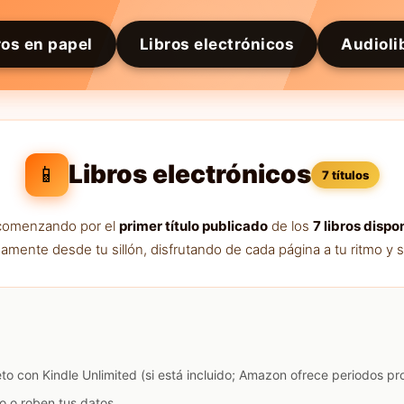
ros en papel
Libros electrónicos
Audioli
Libros electrónicos
📱
7 títulos
a comenzando por el
primer título publicado
de los
7 libros dispo
amente desde tu sillón, disfrutando de cada página a tu ritmo y s
eto con Kindle Unlimited (si está incluido; Amazon ofrece periodos p
o o roben tus datos.