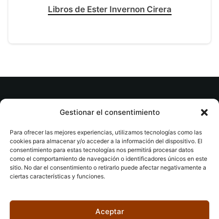
Libros de Ester Invernon Cirera
© tuslibrosvip.com · Todos los derechos
Gestionar el consentimiento
reservados
Para ofrecer las mejores experiencias, utilizamos tecnologías como las
cookies para almacenar y/o acceder a la información del dispositivo. El
consentimiento para estas tecnologías nos permitirá procesar datos
como el comportamiento de navegación o identificadores únicos en este
sitio. No dar el consentimiento o retirarlo puede afectar negativamente a
ciertas características y funciones.
Aviso legal
|
Accesibilidad
|
Devoluciones
|
Política
de cookies
|
Privacidad
|
Aceptar