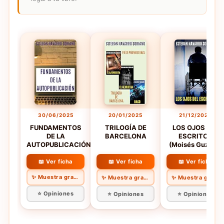
30/06/2025
20/01/2025
21/12/2020
FUNDAMENTOS
TRILOGÍA DE
LOS OJOS DEL
DE LA
BARCELONA
ESCRITOR
AUTOPUBLICACIÓN
(Moisés Guzmán
nº 3)
📖 Ver ficha
📖 Ver ficha
📖 Ver ficha
✨ Muestra gratis
✨ Muestra gratis
✨ Muestra gratis
⭐ Opiniones
⭐ Opiniones
⭐ Opiniones