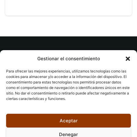
© tuslibrosvip.com · Todos los derechos
Gestionar el consentimiento
reservados
Para ofrecer las mejores experiencias, utilizamos tecnologías como las
cookies para almacenar y/o acceder a la información del dispositivo. El
consentimiento para estas tecnologías nos permitirá procesar datos
como el comportamiento de navegación o identificadores únicos en este
sitio. No dar el consentimiento o retirarlo puede afectar negativamente a
ciertas características y funciones.
Aviso legal
|
Accesibilidad
|
Devoluciones
|
Política
de cookies
|
Privacidad
|
Aceptar
Denegar