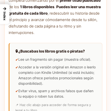
completa comenzando por el
primer título publicado
de los
1 libros disponibles
.
Puedes leer una muestra
→
gratuita de cada libro
, redescubrir su historia desde
Index
el principio y avanzar cómodamente desde tu sillón,
disfrutando de cada página a tu ritmo y sin
interrupciones.
🔒 ¿Buscabas los libros gratis o piratas?
Lee un fragmento sin pagar (muestra oficial).
Acceder a la versión original en Amazon o leerlo
completo con Kindle Unlimited (si está incluido;
Amazon ofrece periodos promocionales según
disponibilidad).
Evitar virus, spam y archivos falsos que dañen
tu equipo o roben tus datos.
📌 Haz clic abajo para acceder de forma segura y
legal a tu libro.