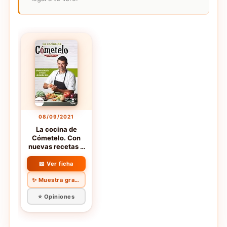
08/09/2021
La cocina de
Cómetelo. Con
nuevas recetas y
el sabor de
nuestra tierra
📖 Ver ficha
(Gastronomía y
✨ Muestra gratis
Salud)
⭐ Opiniones