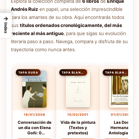
Explora la colección completa de
6 libros
de
Enrique
Andrés Ruiz
en papel, una selección imprescindible
para los amantes de su obra. Aquí encontrarás todos
→
Index
sus
títulos ordenados cronológicamente, del más
reciente al más antiguo
, para que sigas su evolución
literaria paso a paso. Navega, compara y disfruta de su
trayectoria como nunca antes.
TAPA DURA
TAPA BLANDA
TAPA BLANDA
16/01/2008
10/02/2001
01/01/2000
Conversación de
Vida de la pintura
Las Dos
un día con Elena
(Textos y
Hermanas.
Goñi: 0
pretextos)
Antologia De
(Conversaciones
Poesia Española 