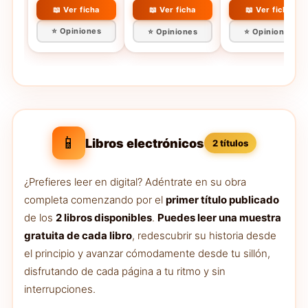
con artistas
Hispanoamerican
📖 Ver ficha
📖 Ver ficha
📖 Ver ficha
navarros)
S.xx Pintura
⭐ Opiniones
⭐ Opiniones
⭐ Opiniones
(Tierra Firme)
📱
Libros electrónicos
2 títulos
¿Prefieres leer en digital? Adéntrate en su obra
completa comenzando por el
primer título publicado
de los
2 libros disponibles
.
Puedes leer una muestra
gratuita de cada libro
, redescubrir su historia desde
el principio y avanzar cómodamente desde tu sillón,
disfrutando de cada página a tu ritmo y sin
interrupciones.