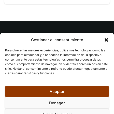
© tuslibrosvip.com · Todos los derechos
Gestionar el consentimiento
reservados
Para ofrecer las mejores experiencias, utilizamos tecnologías como las
cookies para almacenar y/o acceder a la información del dispositivo. El
consentimiento para estas tecnologías nos permitirá procesar datos
como el comportamiento de navegación o identificadores únicos en este
sitio. No dar el consentimiento o retirarlo puede afectar negativamente a
ciertas características y funciones.
Aviso legal
|
Accesibilidad
|
Devoluciones
|
Política
de cookies
|
Privacidad
|
Aceptar
Denegar