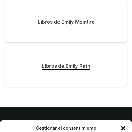
Libros de Emily Mcintire
Libros de Emily Rath
© tuslibrosvip.com · Todos los derechos
Gestionar el consentimiento