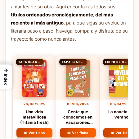
amantes de su obra. Aquí encontrarás todos sus
títulos ordenados cronológicamente, del más
reciente al más antiguo
, para que sigas su evolución
literaria paso a paso. Navega, compara y disfruta de su
trayectoria como nunca antes.
TAPA BLANDA
TAPA BLANDA
LIBRO DE BOLSILLO
→
Index
26/08/2025
05/06/2024
03/04/2024
Una vida
Gente que
La novela del
maravillosa
conocemos en
verano
(Titania fresh)
vacaciones:
Edición limitada a
precio especial
📖 Ver ficha
📖 Ver ficha
📖 Ver ficha
(Colección