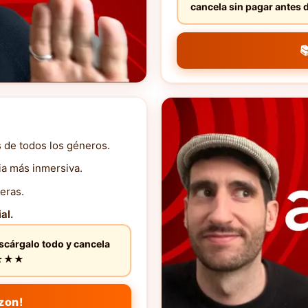
cancela sin pagar ante

s de todos los géneros.
ia más inmersiva.
eras.
al.
escárgalo todo y cancela
★★★★★
zon!