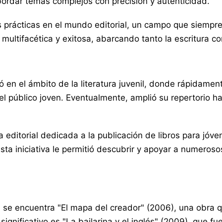
abordar temas complejos con precisión y autenticidad.
prácticas en el mundo editorial, un campo que siempre 
a multifacética y exitosa, abarcando tanto la escritura c
ó en el ámbito de la literatura juvenil, donde rápidame
el público joven. Eventualmente, amplió su repertorio ha
 editorial dedicada a la publicación de libros para jóve
sta iniciativa le permitió descubrir y apoyar a numero
se encuentra "El mapa del creador" (2006), una obra qu
 significativo es "La bailarina y el inglés" (2009), que 