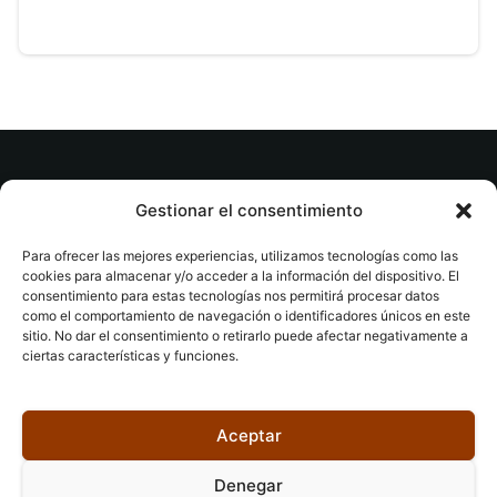
© tuslibrosvip.com · Todos los derechos
Gestionar el consentimiento
reservados
Para ofrecer las mejores experiencias, utilizamos tecnologías como las
cookies para almacenar y/o acceder a la información del dispositivo. El
consentimiento para estas tecnologías nos permitirá procesar datos
como el comportamiento de navegación o identificadores únicos en este
sitio. No dar el consentimiento o retirarlo puede afectar negativamente a
ciertas características y funciones.
Aviso legal
|
Accesibilidad
|
Devoluciones
|
Política
de cookies
|
Privacidad
|
Aceptar
Denegar