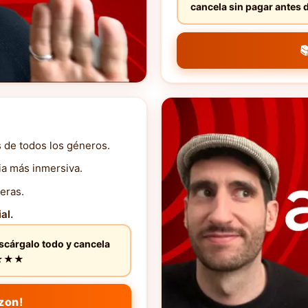
cancela sin pagar ante

s de todos los géneros.
ia más inmersiva.
eras.
al.
escárgalo todo y cancela
★★★★★
zon!