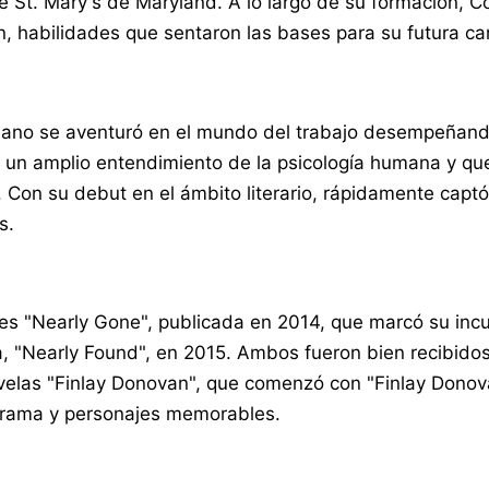
de St. Mary's de Maryland. A lo largo de su formación, 
ón, habilidades que sentaron las bases para su futura ca
simano se aventuró en el mundo del trabajo desempeñand
 un amplio entendimiento de la psicología humana y que 
 Con su debut en el ámbito literario, rápidamente captó l
s.
s "Nearly Gone", publicada en 2014, que marcó su incur
a, "Nearly Found", en 2015. Ambos fueron bien recibidos 
velas "Finlay Donovan", que comenzó con "Finlay Donovan
a trama y personajes memorables.