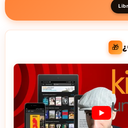
Lib
¿
🎁