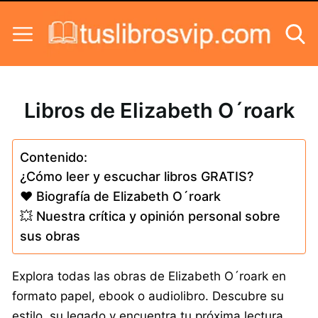
Skip to content
Libros de Elizabeth O´roark
Contenido:
¿Cómo leer y escuchar libros GRATIS?
❤️ Biografía de Elizabeth O´roark
💥 Nuestra crítica y opinión personal sobre
sus obras
Explora todas las obras de Elizabeth O´roark en
formato papel, ebook o audiolibro. Descubre su
estilo, su legado y encuentra tu próxima lectura