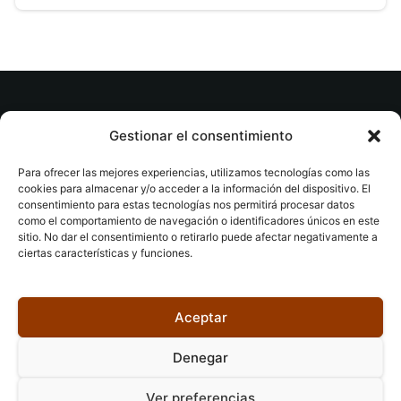
© tuslibrosvip.com · Todos los derechos
Gestionar el consentimiento
reservados
Para ofrecer las mejores experiencias, utilizamos tecnologías como las
cookies para almacenar y/o acceder a la información del dispositivo. El
consentimiento para estas tecnologías nos permitirá procesar datos
como el comportamiento de navegación o identificadores únicos en este
sitio. No dar el consentimiento o retirarlo puede afectar negativamente a
ciertas características y funciones.
Aviso legal
|
Accesibilidad
|
Devoluciones
|
Política
de cookies
|
Privacidad
|
Aceptar
Denegar
Ver preferencias