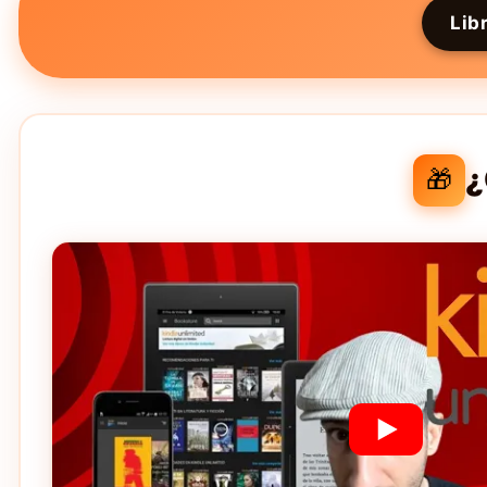
Lib
¿
🎁