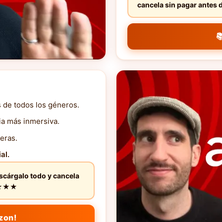
cancela sin pagar ante

s de todos los géneros.
ia más inmersiva.
eras.
al.
escárgalo todo y cancela
★★★★★
zon!