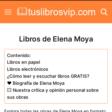
Skip to content
Libros de Elena Moya
Contenido:
Libros en papel
Libros electrónicos
¿Cómo leer y escuchar libros GRATIS?
❤️ Biografía de Elena Moya
💥 Nuestra crítica y opinión personal sobre
sus obras
Explora todas las obras de Elena Moya en formato