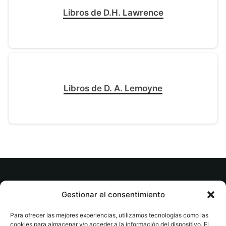
Libros de D.H. Lawrence
Libros de D. A. Lemoyne
© tuslibrosvip.com · Todos los derechos
Gestionar el consentimiento
reservados
Para ofrecer las mejores experiencias, utilizamos tecnologías como las
cookies para almacenar y/o acceder a la información del dispositivo. El