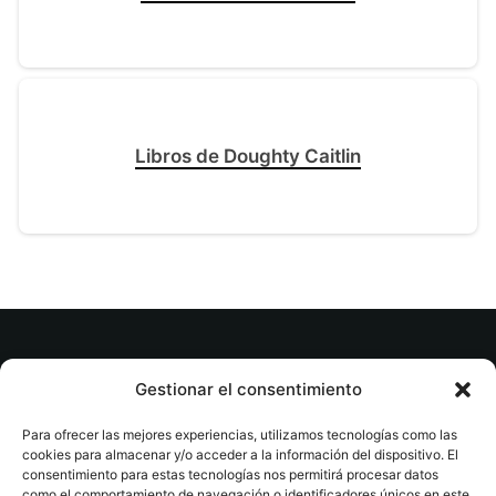
Libros de Doughty Caitlin
© tuslibrosvip.com · Todos los derechos
Gestionar el consentimiento
reservados
Para ofrecer las mejores experiencias, utilizamos tecnologías como las
cookies para almacenar y/o acceder a la información del dispositivo. El
consentimiento para estas tecnologías nos permitirá procesar datos
como el comportamiento de navegación o identificadores únicos en este