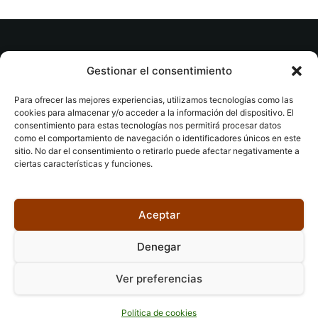
© tuslibrosvip.com · Todos los derechos
Gestionar el consentimiento
reservados
Para ofrecer las mejores experiencias, utilizamos tecnologías como las
cookies para almacenar y/o acceder a la información del dispositivo. El
consentimiento para estas tecnologías nos permitirá procesar datos
como el comportamiento de navegación o identificadores únicos en este
sitio. No dar el consentimiento o retirarlo puede afectar negativamente a
ciertas características y funciones.
Aviso legal
|
Accesibilidad
|
Devoluciones
|
Política
de cookies
|
Privacidad
|
Aceptar
Denegar
Ver preferencias
Política de cookies