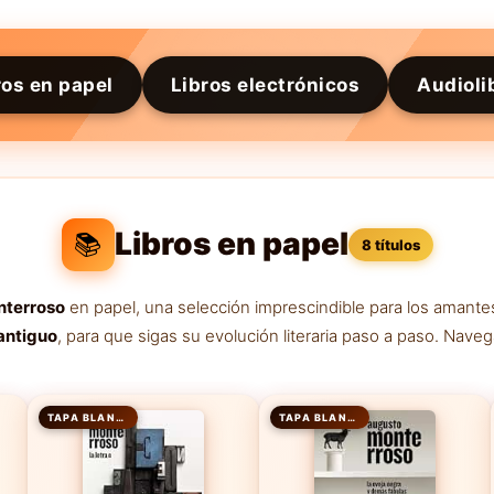
ros en papel
Libros electrónicos
Audioli
Libros en papel
📚
8 títulos
nterroso
en papel, una selección imprescindible para los amante
antiguo
, para que sigas su evolución literaria paso a paso. Nave
TAPA BLANDA
TAPA BLANDA