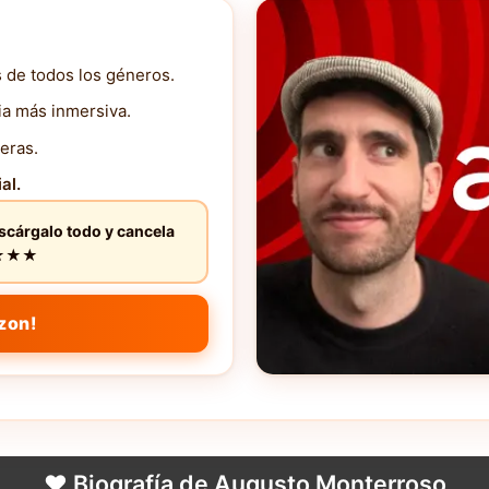
s de todos los géneros.
ia más inmersiva.
eras.
al.
escárgalo todo y cancela
★★★★★
zon!
❤️ Biografía de Augusto Monterroso