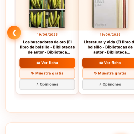
❮
19/06/2025
19/06/2025
Los buscadores de oro (El
Literatura y vida (El libro 
libro de bolsillo - Bibliotecas
bolsillo - Bibliotecas de
de autor - Biblioteca
autor - Biblioteca
Monterroso)
Monterroso)
📖 Ver ficha
📖 Ver ficha
✨ Muestra gratis
✨ Muestra gratis
⭐ Opiniones
⭐ Opiniones