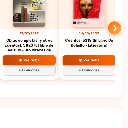
❯
17/02/2022
14/03/2005
Obras completas (y otros
Cuentos: 5318 (El Libro De
Lo
cuentos): 3826 (El libro de
Bolsillo - Literatura)
y 
bolsillo - Bibliotecas de
autor - Biblioteca
Monterroso)
📖 Ver ficha
📖 Ver ficha
⭐ Opiniones
⭐ Opiniones