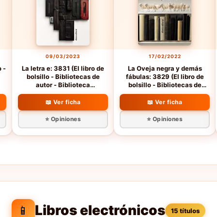
09/03/2023
17/02/2022
o -
La letra e: 3831 (El libro de
La Oveja negra y demás
bolsillo - Bibliotecas de
fábulas: 3829 (El libro de
autor - Biblioteca
bolsillo - Bibliotecas de
Monterroso)
autor - Biblioteca
Monterroso)
📖 Ver ficha
📖 Ver ficha
⭐ Opiniones
⭐ Opiniones
Libros electrónicos
📱
15 títulos