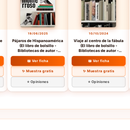
19/06/2025
10/10/2024
de
Pájaros de Hispanoamérica
Viaje al centro de la fábula
(El libro de bolsillo -
(El libro de bolsillo -
Bibliotecas de autor -
Bibliotecas de autor -
Biblioteca Monterroso)
Biblioteca Monterroso)
📖 Ver ficha
📖 Ver ficha
✨ Muestra gratis
✨ Muestra gratis
⭐ Opiniones
⭐ Opiniones