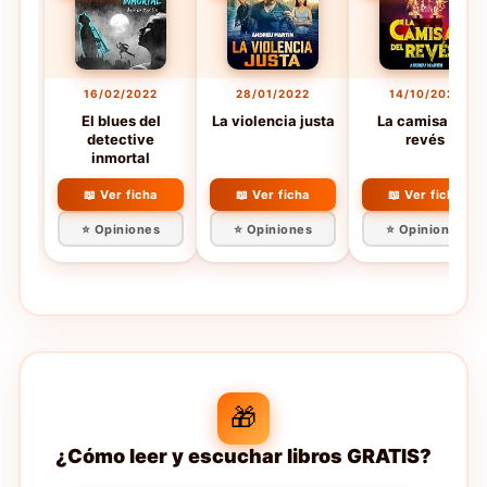
16/02/2022
28/01/2022
14/10/2021
El blues del
La violencia justa
La camisa del
detective
revés
inmortal
📖 Ver ficha
📖 Ver ficha
📖 Ver ficha
⭐ Opiniones
⭐ Opiniones
⭐ Opiniones
🎁
¿Cómo leer y escuchar libros GRATIS?