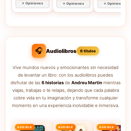
⭐ Opiniones
⭐ Opiniones
⭐ Opiniones
Flanagan)
🎧
Audiolibros
6 títulos
Vive mundos nuevos y emocionantes sin necesidad
de levantar un libro: con los audiolibros puedes
disfrutar de las
6 historias
de
Andreu Martin
mientras
viajas, trabajas o te relajas, dejando que cada palabra
cobre vida en tu imaginación y transforme cualquier
momento en una experiencia inolvidable e inmersiva.
AUDIBLE
AUDIBLE
AUDIBLE