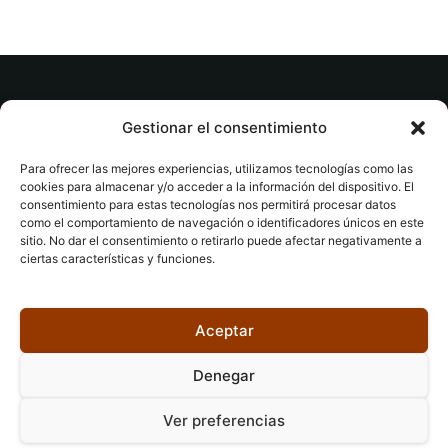
© tuslibrosvip.com · Todos los derechos
Gestionar el consentimiento
reservados
Para ofrecer las mejores experiencias, utilizamos tecnologías como las
cookies para almacenar y/o acceder a la información del dispositivo. El
consentimiento para estas tecnologías nos permitirá procesar datos
como el comportamiento de navegación o identificadores únicos en este
sitio. No dar el consentimiento o retirarlo puede afectar negativamente a
ciertas características y funciones.
Aviso legal
|
Accesibilidad
|
Devoluciones
|
Política
de cookies
|
Privacidad
|
Aceptar
Denegar
Ver preferencias