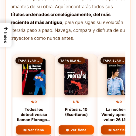
amantes de su obra. Aquí encontrarás todos sus
títulos ordenados cronológicamente, del más
reciente al más antiguo
, para que sigas su evolución
→
literaria paso a paso. Navega, compara y disfruta de su
Index
trayectoria como nunca antes.
TAPA BLANDA
TAPA BLANDA
TAPA BLANDA
N/D
N/D
N/D
Todos los
Prótesis: 10
La noche que
detectives se
(Escrituras)
Wendy aprendió 
llaman Flanagan:
volar: 26 (Algar
Serie Flanagan, 1
Joven)
(LITERATURA
📖 Ver ficha
📖 Ver ficha
📖 Ver ficha
JUVENIL -