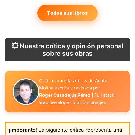
Todos sus libros
💥 Nuestra crítica y opinión personal
sobre sus obras
Crítica sobre las obras de Anabel
Molina escrita y revisada por:
Roger Casadejús Pérez
| Full stack
web developer & SEO manager.
¡Imporante!
La siguiente crítica representa una