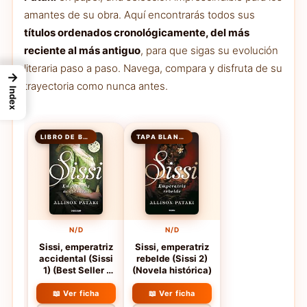
amantes de su obra. Aquí encontrarás todos sus
títulos ordenados cronológicamente, del más
reciente al más antiguo
, para que sigas su evolución
literaria paso a paso. Navega, compara y disfruta de su
→
trayectoria como nunca antes.
Index
LIBRO DE BOLSILLO
TAPA BLANDA
N/D
N/D
Sissi, emperatriz
Sissi, emperatriz
accidental (Sissi
rebelde (Sissi 2)
1) (Best Seller |
(Novela histórica)
Ficción)
📖 Ver ficha
📖 Ver ficha