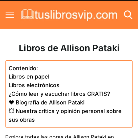
Skip to content
Libros de Allison Pataki
Contenido:
Libros en papel
Libros electrónicos
¿Cómo leer y escuchar libros GRATIS?
❤️ Biografía de Allison Pataki
💥 Nuestra crítica y opinión personal sobre
sus obras
Explora todas las obras de Allison Pataki en