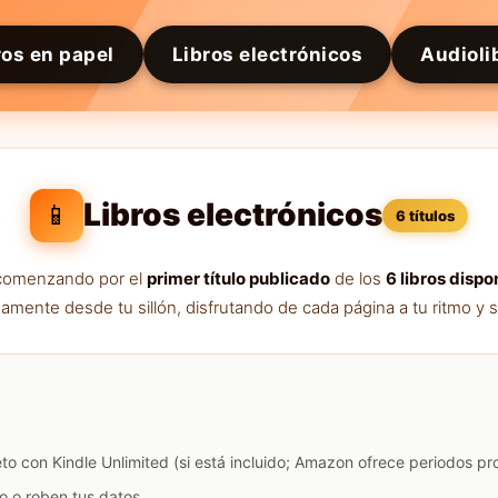
ros en papel
Libros electrónicos
Audioli
Libros electrónicos
📱
6 títulos
a comenzando por el
primer título publicado
de los
6 libros dispo
amente desde tu sillón, disfrutando de cada página a tu ritmo y s
eto con Kindle Unlimited (si está incluido; Amazon ofrece periodos p
o o roben tus datos.