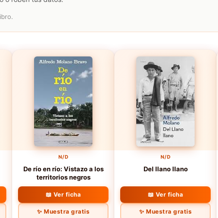
ibro.
N/D
N/D
De río en río: Vistazo a los
Del llano llano
territorios negros
📖 Ver ficha
📖 Ver ficha
✨ Muestra gratis
✨ Muestra gratis