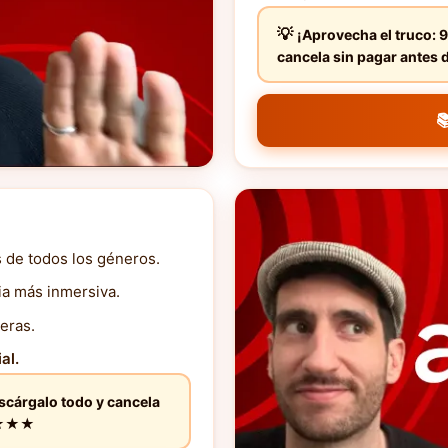
¡Aprovecha el truco: 9
cancela sin pagar ante

s de todos los géneros.
ia más inmersiva.
eras.
al.
escárgalo todo y cancela
★★★★★