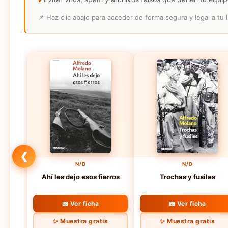
📌 Haz clic abajo para acceder de forma segura y legal a tu l
❮
N/D
N/D
Ahí les dejo esos fierros
Trochas y fusiles
📖 Ver ficha
📖 Ver ficha
✨ Muestra gratis
✨ Muestra gratis