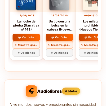
12/06/2023
23/09/2020
09/03/2017
La noche de
Un tío con una
Los milagros
piedra (Narrativa
bolsa en la
prohibidos
nº 149)
cabeza (Nuevos
(Nuevos Tiempos
Tiempos nº 461)
nº 363)
📖 Ver ficha
📖 Ver ficha
📖 Ver ficha
✨ Muestra gratis
✨ Muestra gratis
✨ Muestra gratis
⭐ Opiniones
⭐ Opiniones
⭐ Opiniones
🎧
Audiolibros
4 títulos
Vive mundos nuevos y emocionantes sin necesidad