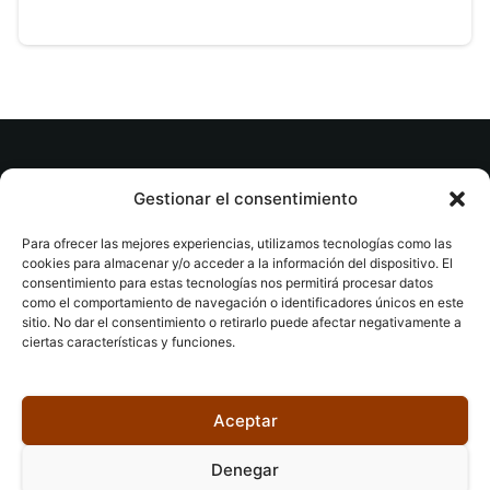
© tuslibrosvip.com · Todos los derechos
Gestionar el consentimiento
reservados
Para ofrecer las mejores experiencias, utilizamos tecnologías como las
cookies para almacenar y/o acceder a la información del dispositivo. El
consentimiento para estas tecnologías nos permitirá procesar datos
como el comportamiento de navegación o identificadores únicos en este
sitio. No dar el consentimiento o retirarlo puede afectar negativamente a
ciertas características y funciones.
Aviso legal
|
Accesibilidad
|
Devoluciones
|
Política
de cookies
|
Privacidad
|
Aceptar
Denegar