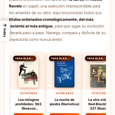
Ravelo
en papel, una selección imprescindible para
los amantes de su obra. Aquí encontrarás todos sus
títulos ordenados cronológicamente, del más
→
reciente al más antiguo
, para que sigas su evolución
Index
literaria paso a paso. Navega, compara y disfruta de su
trayectoria como nunca antes.
TAPA BLANDA
TAPA BLANDA
TAPA BLANDA
10/10/2024
12/06/2023
27/01/2022
Los milagros
La noche de
La otra vida de
prohibidos: 363
piedra (Narrativa)
Ned Blackbird:
(Nuevos
327 (Nuevos
Tiempos)
Tiempos)