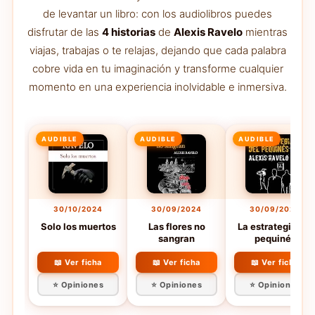
de levantar un libro: con los audiolibros puedes
disfrutar de las
4 historias
de
Alexis Ravelo
mientras
viajas, trabajas o te relajas, dejando que cada palabra
cobre vida en tu imaginación y transforme cualquier
momento en una experiencia inolvidable e inmersiva.
AUDIBLE
AUDIBLE
AUDIBLE
30/10/2024
30/09/2024
30/09/2024
Solo los muertos
Las flores no
La estrategia del
sangran
pequinés
📖 Ver ficha
📖 Ver ficha
📖 Ver ficha
⭐ Opiniones
⭐ Opiniones
⭐ Opiniones