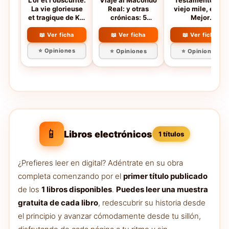
L'or et l'obscurité:
Viaje al Macondo
Testamento del
La vie glorieuse
Real: y otras
viejo mile, el (El
et tragique de Kid
crónicas: 5
Mejor
Pambelé
(Americalee)
Periodismo)
📖 Ver ficha
📖 Ver ficha
📖 Ver ficha
⭐ Opiniones
⭐ Opiniones
⭐ Opiniones
📱
Libros electrónicos
1 títulos
¿Prefieres leer en digital? Adéntrate en su obra
completa comenzando por el
primer título publicado
de los
1 libros disponibles
.
Puedes leer una muestra
gratuita de cada libro
, redescubrir su historia desde
el principio y avanzar cómodamente desde tu sillón,