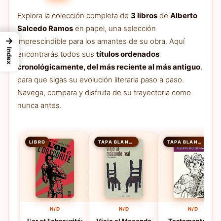
Explora la colección completa de
3 libros
de
Alberto
Salcedo Ramos
en papel, una selección
→
imprescindible para los amantes de su obra. Aquí
Index
encontrarás todos sus
títulos ordenados
cronológicamente, del más reciente al más antiguo
,
para que sigas su evolución literaria paso a paso.
Navega, compara y disfruta de su trayectoria como
nunca antes.
LIBRO
TAPA BLANDA
TAPA BLANDA
N/D
N/D
N/D