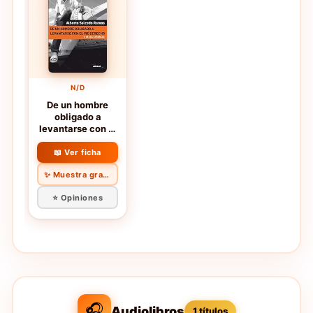
N/D
De un hombre
obligado a
levantarse con el
pie derecho y
otras crónicas
📖 Ver ficha
✨ Muestra gratis
⭐ Opiniones
🎧
Audiolibros
1 títulos