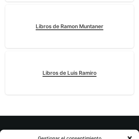
Libros de Ramon Muntaner
Libros de Luis Ramiro
© tuslibrosvip.com · Todos los derechos
Gestionar el consentimiento