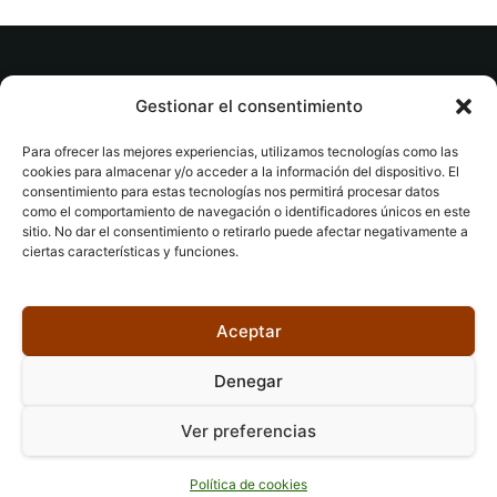
© tuslibrosvip.com · Todos los derechos
Gestionar el consentimiento
reservados
Para ofrecer las mejores experiencias, utilizamos tecnologías como las
cookies para almacenar y/o acceder a la información del dispositivo. El
consentimiento para estas tecnologías nos permitirá procesar datos
como el comportamiento de navegación o identificadores únicos en este
sitio. No dar el consentimiento o retirarlo puede afectar negativamente a
ciertas características y funciones.
Aviso legal
|
Accesibilidad
|
Devoluciones
|
Política
de cookies
|
Privacidad
|
Aceptar
Denegar
Ver preferencias
Política de cookies