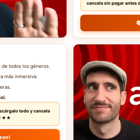
cancela sin pagar ante

s de todos los géneros.
ia más inmersiva.
eras.
al.
escárgalo todo y cancela
★★★★★
zon!