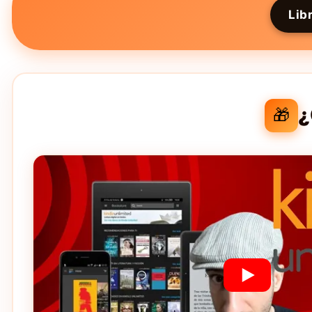
Lib
¿
🎁