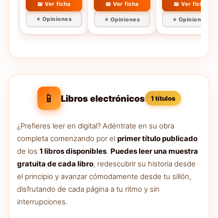
Precio? (Puck)
📖 Ver ficha
📖 Ver ficha
📖 Ver ficha
⭐ Opiniones
⭐ Opiniones
⭐ Opiniones
📱
Libros electrónicos
1 títulos
¿Prefieres leer en digital? Adéntrate en su obra
completa comenzando por el
primer título publicado
de los
1 libros disponibles
.
Puedes leer una muestra
gratuita de cada libro
, redescubrir su historia desde
el principio y avanzar cómodamente desde tu sillón,
disfrutando de cada página a tu ritmo y sin
interrupciones.