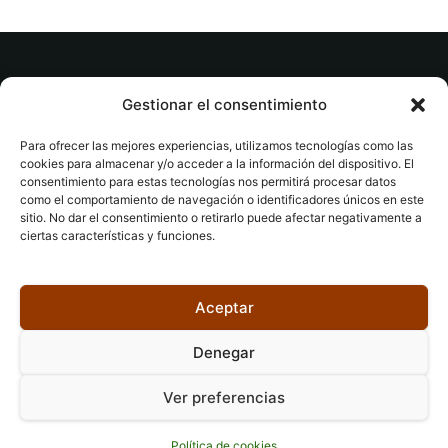
© tuslibrosvip.com · Todos los derechos
Gestionar el consentimiento
reservados
Para ofrecer las mejores experiencias, utilizamos tecnologías como las
cookies para almacenar y/o acceder a la información del dispositivo. El
consentimiento para estas tecnologías nos permitirá procesar datos
como el comportamiento de navegación o identificadores únicos en este
sitio. No dar el consentimiento o retirarlo puede afectar negativamente a
ciertas características y funciones.
Aviso legal
|
Accesibilidad
|
Devoluciones
|
Política
de cookies
|
Privacidad
|
Aceptar
Denegar
Ver preferencias
Política de cookies