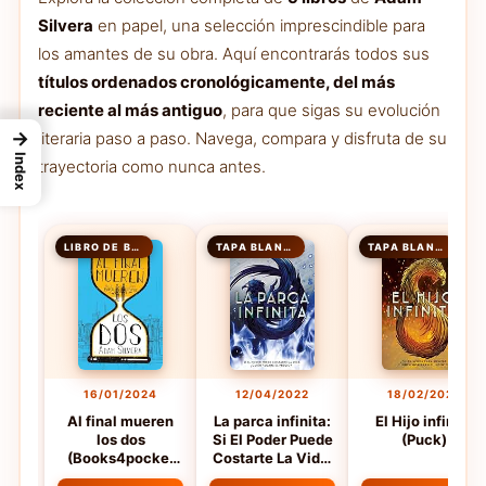
Silvera
en papel, una selección imprescindible para
los amantes de su obra. Aquí encontrarás todos sus
títulos ordenados cronológicamente, del más
reciente al más antiguo
, para que sigas su evolución
→
literaria paso a paso. Navega, compara y disfruta de su
Index
trayectoria como nunca antes.
LIBRO DE BOLSILLO
TAPA BLANDA
TAPA BLANDA
16/01/2024
12/04/2022
18/02/2020
Al final mueren
La parca infinita:
El Hijo infinito
los dos
Si El Poder Puede
(Puck)
(Books4pocket
Costarte La Vida,
narrativa)
Quien Pagara El