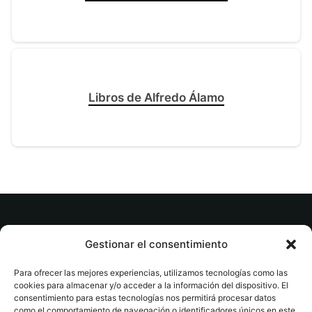
Libros de Alfredo Álamo
© tuslibrosvip.com · Todos los derechos
Gestionar el consentimiento
reservados
Para ofrecer las mejores experiencias, utilizamos tecnologías como las
cookies para almacenar y/o acceder a la información del dispositivo. El
consentimiento para estas tecnologías nos permitirá procesar datos
como el comportamiento de navegación o identificadores únicos en este