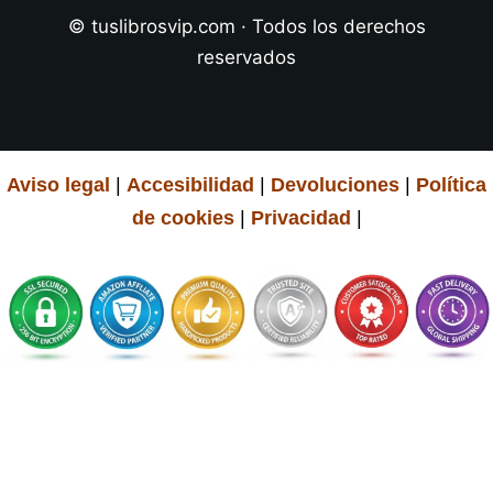
© tuslibrosvip.com · Todos los derechos
reservados
Aviso legal
|
Accesibilidad
|
Devoluciones
|
Política
de cookies
|
Privacidad
|