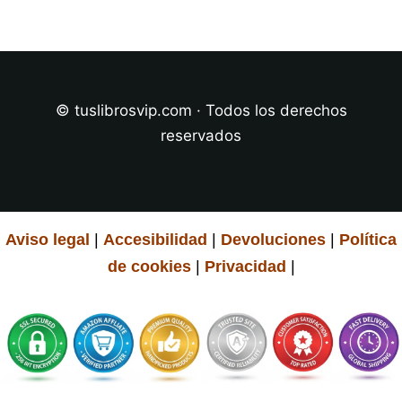
© tuslibrosvip.com · Todos los derechos
reservados
Aviso legal
|
Accesibilidad
|
Devoluciones
|
Política
de cookies
|
Privacidad
|