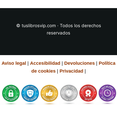
© tuslibrosvip.com · Todos los derechos
reservados
Aviso legal
|
Accesibilidad
|
Devoluciones
|
Política
de cookies
|
Privacidad
|