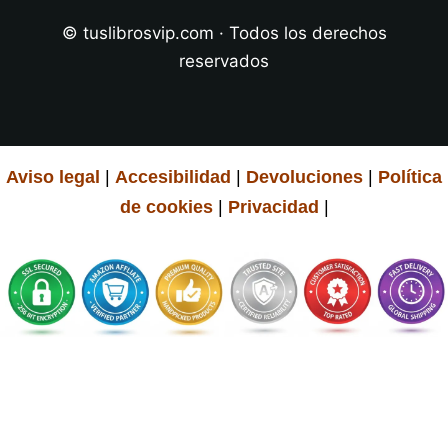
© tuslibrosvip.com · Todos los derechos
reservados
Aviso legal
|
Accesibilidad
|
Devoluciones
|
Política
de cookies
|
Privacidad
|