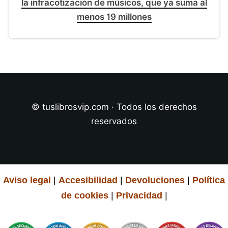
la infracotización de músicos, que ya suma al
menos 19 millones
© tuslibrosvip.com · Todos los derechos
reservados
Aviso legal
|
Accesibilidad
|
Devoluciones
|
Política
de cookies
|
Privacidad
|